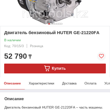
Двигатель бензиновый HUTER GE-21220FА
В наличии
Код: 70/15/3
Розница
52 790
₸
Купить
Описание
Характеристики
Доставка
Оплата
Усл
Описание
Двигатель бензиновый HUTER GE-21220FА – часть машины.