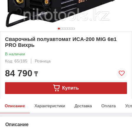
Сварочный полуавтомат ИСА-200 MIG 6в1
PRO Вихрь
В наличии
Код: 65/185
Розница
84 790
₸
Купить
Описание
Характеристики
Доставка
Оплата
Усл
Описание