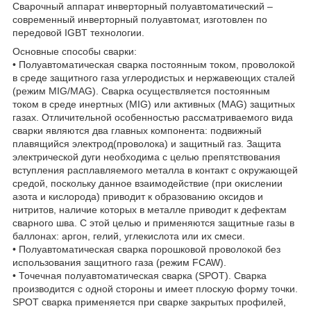
Сварочный аппарат инверторный полуавтоматический –
современный инверторный полуавтомат, изготовлен по
передовой IGBT технологии.
Основные способы сварки:
• Полуавтоматическая сварка постоянным током, проволокой
в среде защитного газа углеродистых и нержавеющих сталей
(режим MIG/MAG). Сварка осуществляется постоянным
током в среде инертных (MIG) или активных (MAG) защитных
газах. Отличительной особенностью рассматриваемого вида
сварки являются два главных компонента: подвижный
плавящийся электрод(проволока) и защитный газ. Защита
электрической дуги необходима с целью препятствования
вступления расплавляемого металла в контакт с окружающей
средой, поскольку данное взаимодействие (при окислении
азота и кислорода) приводит к образованию оксидов и
нитритов, наличие которых в металле приводит к дефектам
сварного шва. С этой целью и применяются защитные газы в
баллонах: аргон, гелий, углекислота или их смеси.
• Полуавтоматическая сварка порошковой проволокой без
использования защитного газа (режим FCAW).
• Точечная полуавтоматическая сварка (SPOT). Сварка
производится с одной стороны и имеет плоскую форму точки.
SPOT сварка применяется при сварке закрытых профилей,