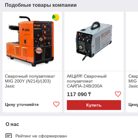
Подобные товары компании
Сварочный полуавтомат
АКЦИЯ! Сварочный
Сва
MIG 200Y (N214)/(J03)
полуавтомат
MIG 
Jasic
САИПА-24В/200А
Jasi
(MIG/MAG) Ресанта
117 090
₸
Цену уточняйте
Цен
Купить
О нас
Рейтинг не сформирован