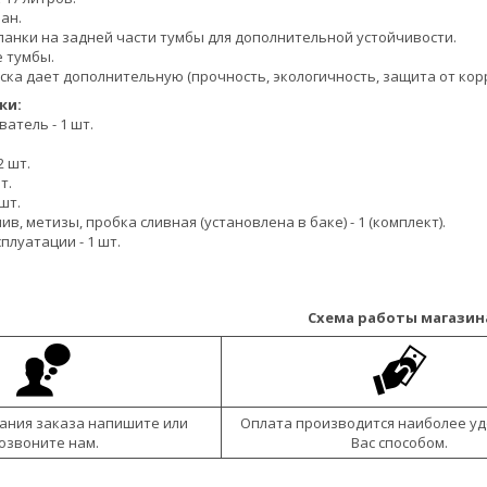
ан.
анки на задней части тумбы для дополнительной устойчивости.
 тумбы.
ка дает дополнительную (прочность, экологичность, защита от корро
ки:
атель - 1 шт.
2 шт.
т.
шт.
ив, метизы, пробка сливная (установлена в баке) - 1 (комплект).
плуатации - 1 шт.
Схема работы магазин
ания заказа напишите или
Оплата производится наиболее у
озвоните нам.
Вас способом.