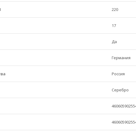
В
220
17
Да
Германия
тва
Россия
Серебро
46060590255
46060590255