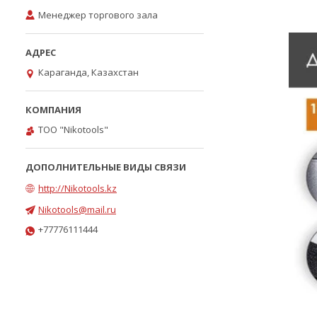
Менеджер торгового зала
Караганда, Казахстан
ТОО "Nikotools"
http://Nikotools.kz
Nikotools@mail.ru
+77776111444