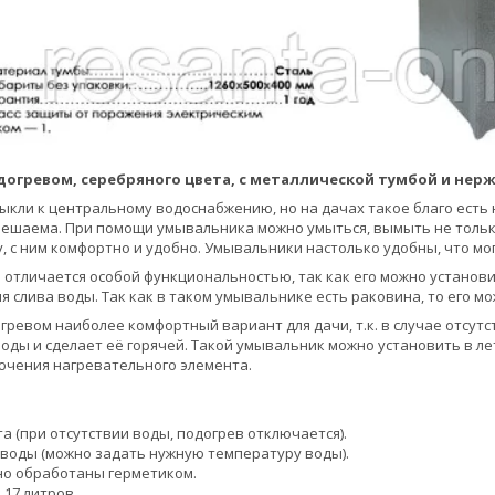
догревом, серебряного цвета, с металлической тумбой и нер
выкли к центральному водоснабжению, но на дачах такое благо есть 
ешаема. При помощи умывальника можно умыться, вымыть не только 
, с ним комфортно и удобно. Умывальники настолько удобны, что мо
отличается особой функциональностью, так как его можно установит
ля слива воды. Так как в таком умывальнике есть раковина, то его 
гревом наиболее комфортный вариант для дачи, т.к. в случае отсут
ды и сделает её горячей. Такой умывальник можно установить в летн
ючения нагревательного элемента.
а (при отсутствии воды, подогрев отключается).
 воды (можно задать нужную температуру воды).
о обработаны герметиком.
17 литров.