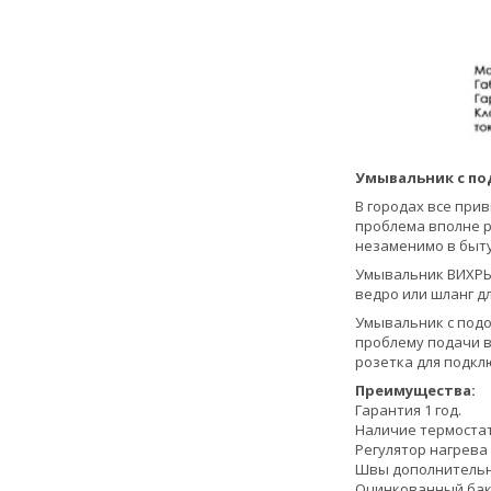
Умывальник с по
В городах все при
проблема вполне р
незаменимо в быту
Умывальник ВИХРЬ 
ведро или шланг д
Умывальник с подо
проблему подачи во
розетка для подкл
Преимущества:
Гарантия 1 год.
Наличие термостат
Регулятор нагрева
Швы дополнительн
Оцинкованный бак 