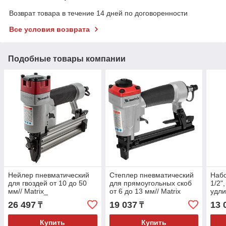
Возврат товара в течение 14 дней по договоренности
Все условия возврата
Подобные товары компании
Нейлер пневматический
Степлер пневматический
Набо
для гвоздей от 10 до 50
для прямоугольных скоб
1/2"
мм// Matrix_
от 6 до 13 мм// Matrix
удли
пред
26 497
19 037
13 
₸
₸
Купить
Купить