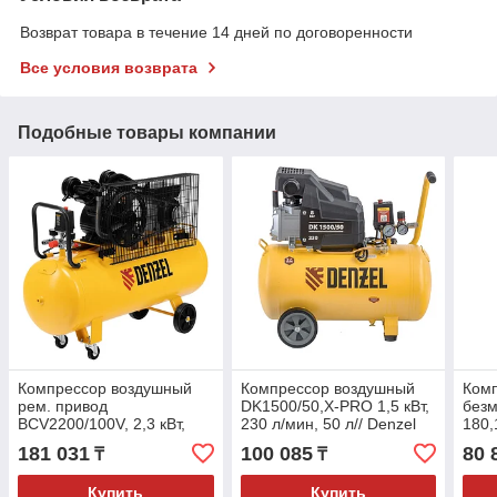
Возврат товара в течение 14 дней по договоренности
Все условия возврата
Подобные товары компании
Компрессор воздушный
Компрессор воздушный
Ком
рем. привод
DK1500/50,Х-PRO 1,5 кВт,
безм
BCV2200/100V, 2,3 кВт,
230 л/мин, 50 л// Denzel
180,
100 литров, 440 л/мин//
л. 
181 031
100 085
80 
₸
₸
Denzel
Купить
Купить