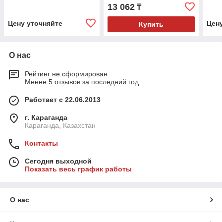
Compact// Sparta
Matrix_
13 062
₸
Цену уточняйте
Цен
Купить
О нас
Рейтинг не сформирован
Менее 5 отзывов за последний год
Работает с 22.06.2013
г. Караганда
Караганда, Казахстан
Контакты
Сегодня выходной
Показать весь график работы
О нас