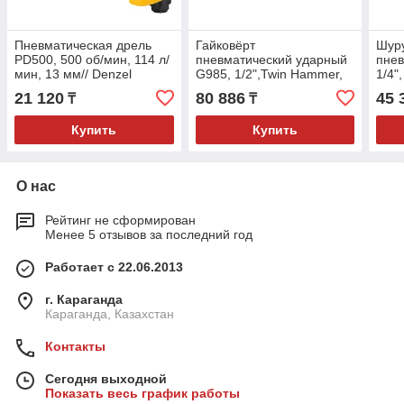
Пневматическая дрель
Гайковёрт
Шур
PD500, 500 об/мин, 114 л/
пневматический ударный
пнев
мин, 13 мм// Denzel
G985, 1/2",Twin Hammer,
1/4"
610 Нм, 9000 об/мин,
Gros
21 120
80 886
45 
₸
₸
композитный// Gross
Купить
Купить
О нас
Рейтинг не сформирован
Менее 5 отзывов за последний год
Работает с 22.06.2013
г. Караганда
Караганда, Казахстан
Контакты
Сегодня выходной
Показать весь график работы