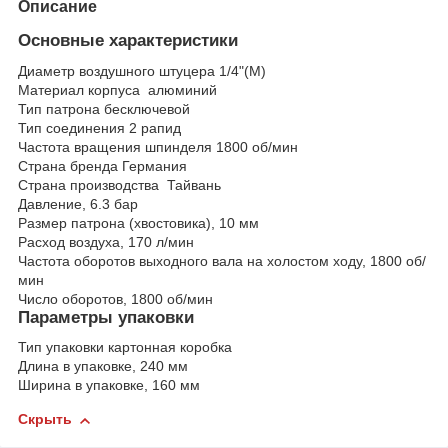
Описание
Основные характеристики
Диаметр воздушного штуцера
1/4"(M)
Материал корпуса
алюминий
Тип патрона
бесключевой
Тип соединения 2
рапид
Частота вращения шпинделя
1800 об/мин
Страна бренда
Германия
Страна производства
Тайвань
Давление,
6.3
бар
Размер патрона (хвостовика),
10
мм
Расход воздуха,
170
л/мин
Частота оборотов выходного вала на холостом ходу,
1800
об/
мин
Число оборотов,
1800
об/мин
Параметры упаковки
Тип упаковки
картонная коробка
Длина в упаковке,
240
мм
Ширина в упаковке,
160
мм
Скрыть