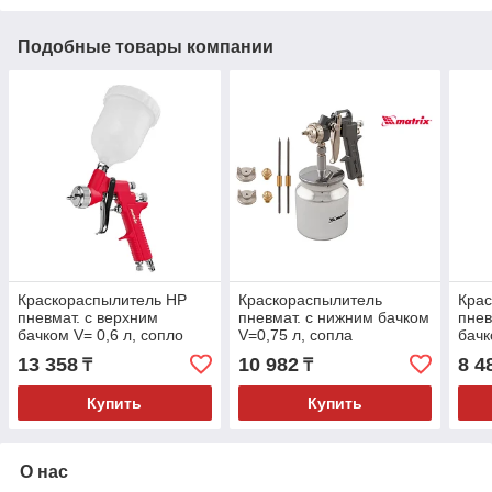
Подобные товары компании
Краскораспылитель HP
Краскораспылитель
Кра
пневмат. с верхним
пневмат. с нижним бачком
пнев
бачком V= 0,6 л, сопло
V=0,75 л, сопла
бачк
диаметром 1.7 мм// Matrix
диаметром 1.2, 1.5 и 1.8
диам
13 358
10 982
8 4
₸
₸
мм// Matrix
мм//
Купить
Купить
О нас