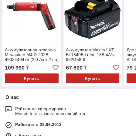
Аккумуляторная отвертка
Аккумулятор Makita LXT
Дрел
Milwaukee M4 D-202B
BL1840B Li-Ion 18В 4А*ч
акку
4933440475 (2.0 Ач x 2 шт,
632G58-9
BLDL
Li-Ion, 4 В, картон)
В, 1,
109 990
67 800
79 
₸
₸
Купить
Купить
О нас
Рейтинг не сформирован
Менее 5 отзывов за последний год
Работает с 22.06.2013
г. Караганда