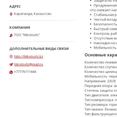
Защита по то
Продуманная 
что снижает наг
Караганда, Казахстан
Стабильная р
Чистый возду
Безопасност
Быстрый слив
Контроль раб
ТОО "Nikotools"
Отсутствие м
Накладки на 
Мобильность 
Основные хар
http://Nikotools.kz
Количество пнев
Nikotools@mail.ru
Количество ступе
+77776111444
Количество цили
Мобильность
пер
Напряжение
230 В
Передняя опора
а
Степень защиты о
Тип двигателя
эле
Тип компрессора
п
Тип ресивера
гор
Тип смазки
безмас
Тип фильтрующег