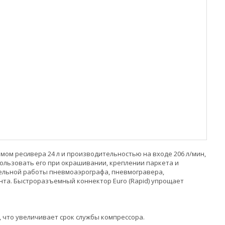
мом ресивера 24 л и производительностью на входе 206 л/мин,
пользовать его при окрашивании, креплении паркета и
тельной работы пневмоаэрографа, пневмогравера,
та. Быстроразъемный коннектор Euro (Rapid) упрощает
 что увеличивает срок службы компрессора.