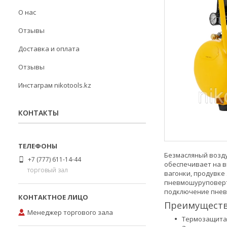
О нас
Отзывы
Доставка и оплата
Отзывы
Инстаграм nikotools.kz
КОНТАКТЫ
Безмасляный возду
+7 (777) 611-14-44
обеспечивает на в
торговый зал
вагонки, продувке
пневмошуруповерта
подключение пнев
Преимущест
Менеджер торгового зала
Термозащита 