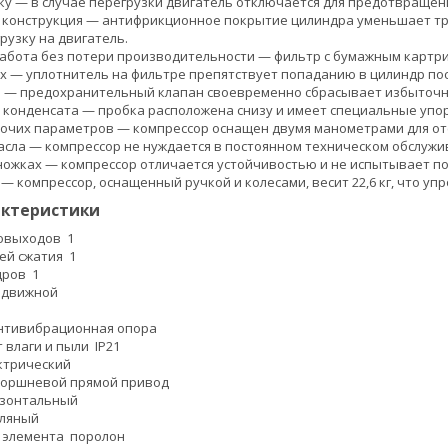
ку — в случае перегрузки двигатель отключается для предотвращен
конструкция — антифрикционное покрытие цилиндра уменьшает тре
рузку на двигатель.
абота без потери производительности — фильтр с бумажным картр
х — уплотнитель на фильтре препятствует попаданию в цилиндр по
ь — предохранительный клапан своевременно сбрасывает избыточн
 конденсата — пробка расположена снизу и имеет специальные упор
очих параметров — компрессор оснащен двумя манометрами для от
асла — компрессор не нуждается в постоянном техническом обслужи
ножках — компрессор отличается устойчивостью и не испытывает 
— компрессор, оснащенный ручкой и колесами, весит 22,6 кг, что уп
актеристики
мовыходов
1
ней сжатия
1
ндров
1
едвижной
нтивибрационная опора
т влаги и пыли
IP21
ктрический
оршневой прямой привод
изонтальный
ляный
о элемента
поролон