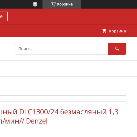
Корзина
е
Корзина
шный DLC1300/24 безмасляный 1,3
л/мин// Denzel