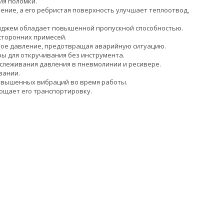
ия поломки.
ние, а его ребристая поверхность улучшает теплоотвод,
иджем обладает повышенной пропускной способностью.
сторонних примесей.
ое давление, предотвращая аварийную ситуацию.
ы для откручивания без инструмента.
слеживания давления в пневмолинии и ресивере.
вании.
повышенных вибраций во время работы.
рощает его транспортировку.