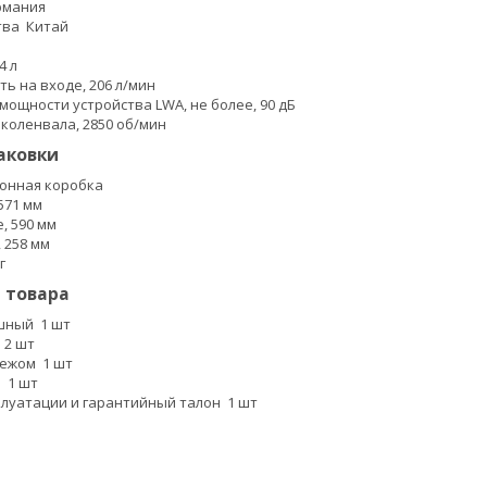
рмания
ства
Китай
24
л
ть на входе,
206
л/мин
мощности устройства LWA, не более,
90
дБ
 коленвала,
2850
об/мин
аковки
онная коробка
571
мм
е,
590
мм
,
258
мм
г
 товара
ушный
1 шт
м
2 шт
епежом
1 шт
р
1 шт
плуатации и гарантийный талон
1 шт