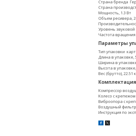
Страна бренда
Ге
Страна производ
Мощность,
1.3
Вт
Объем ресивера,
Производительнос
Уровень звуковой 
Частота вращения
Параметры уп
Тип упаковки
карт
Длина в упаковке,
Ширина в упаковк
Высота в упаковке
Вес (брутто),
22.51
к
Комплектация
Компрессор возд
Колесо с крепежо
Виброопора с кр
Воздушный фильт
Инструкция по экс