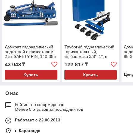
Домкрат гидравлический
Трубогиб гидравлический
Домк
подкатной с фиксатором,
горизонтальный,
подк
2,5т SAFETY PIN, 140-385
6т, башмаки 3/8"–1", в
85-3
мм// Stels
металлическом кейсе//
43 043
122 817
₸
₸
Stels
Цен
Купить
Купить
О нас
Рейтинг не сформирован
Менее 5 отзывов за последний год
Работает с 22.06.2013
г. Караганда