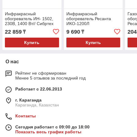
Инфракрасный
Инфракрасный
Газ
обогреватель ИН- 1502,
обогреватель Ресанта
обог
230В, 1400 Вт// Сибртех
ИКО-1200Л
Реса
22 859
9 690
204
₸
₸
Купить
Купить
О нас
Рейтинг не сформирован
Менее 5 отзывов за последний год
Работает с 22.06.2013
г. Караганда
Караганда, Казахстан
Контакты
Сегодня работает с 09:00 до 18:00
Показать весь график работы