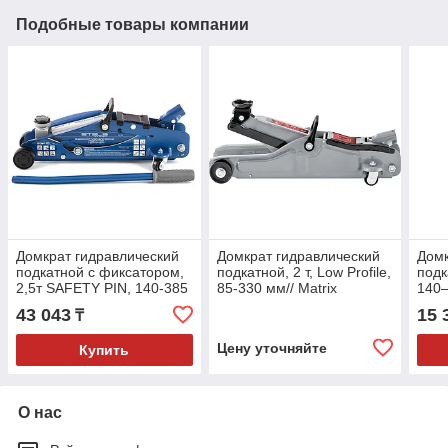
Подобные товары компании
Домкрат гидравлический
Домкрат гидравлический
Домк
подкатной с фиксатором,
подкатной, 2 т, Low Profile,
подк
2,5т SAFETY PIN, 140-385
85-330 мм// Matrix
140–
мм// Stels
43 043
15 
₸
Цену уточняйте
Купить
О нас