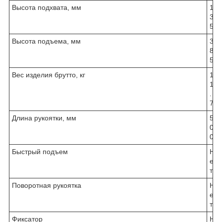
Высота подхвата, мм
1
3
5
Высота подъема, мм
3
8
5
Вес изделия брутто, кг
1
1
.
7
Длина рукоятки, мм
5
0
0
Быстрый подъем
Н
е
т
Поворотная рукоятка
Н
е
т
Фиксатор
Н