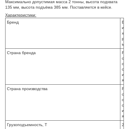
Максимально допустимая масса 2 тонны, высота подхвата
135 мм, высота подъёма 385 мм. Поставляется в кейсе.
Характеристики:
Бренд
В
и
х
р
ь
Страна бренда
Р
о
с
с
и
я
Страна производства
Р
о
с
с
и
я
Грузоподъемность, Т
2