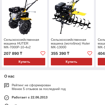
Сельскохозяйственная
Сельскохозяйственная
Сель
машина HUTER
машина (мотоблок) Huter
маши
МК-7000P-10-4х2
MK-13000
MK-1
элек
207 890
355 390
404
₸
₸
Купить
Купить
О нас
Рейтинг не сформирован
Менее 5 отзывов за последний год
Работает с 22.06.2013