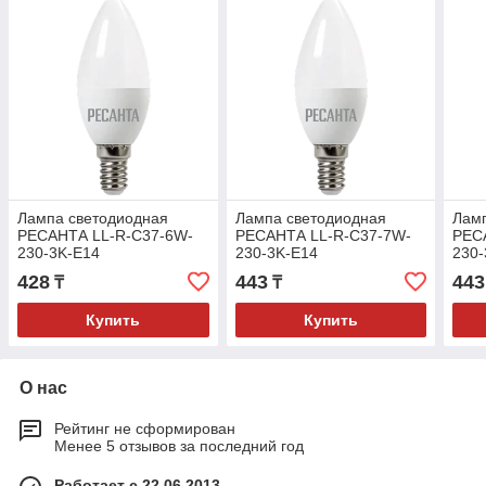
Лампа светодиодная
Лампа светодиодная
Лам
РЕСАНТА LL-R-C37-6W-
РЕСАНТА LL-R-C37-7W-
РЕС
230-3K-E14
230-3K-E14
230-
428
443
443
₸
₸
Купить
Купить
О нас
Рейтинг не сформирован
Менее 5 отзывов за последний год
Работает с 22.06.2013