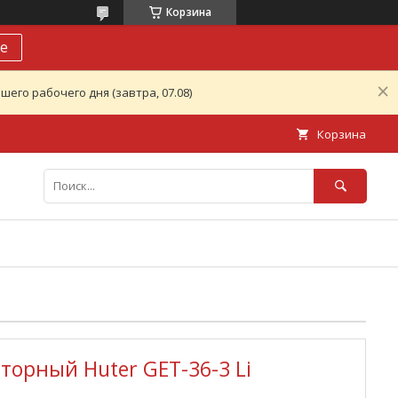
Корзина
е
его рабочего дня (завтра, 07.08)
Корзина
орный Huter GET-36-3 Li