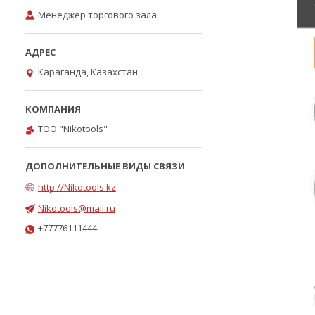
Менеджер торгового зала
Караганда, Казахстан
ТОО "Nikotools"
http://Nikotools.kz
Nikotools@mail.ru
+77776111444