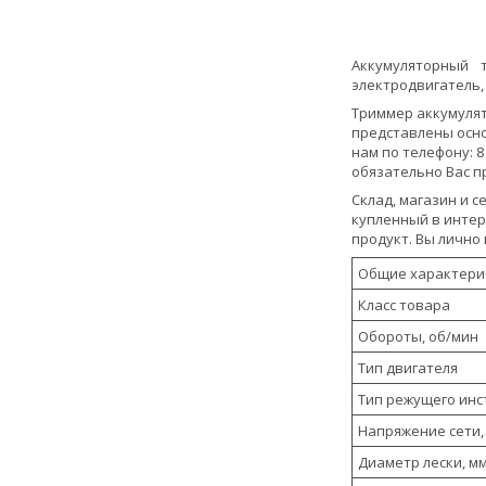
Аккумуляторный 
электродвигатель,
Триммер аккумулят
представлены осно
нам по телефону: 8
обязательно Вас п
Склад, магазин и с
купленный в интер
продукт. Вы лично
Общие характери
Класс товара
Обороты, об/мин
Тип двигателя
Тип режущего инс
Напряжение сети,
Диаметр лески, м