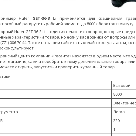
триммер Huter
GET-36-3 Li
применяется для скашивания травы
 способный раскрутить рабочий элемент до 8000 оборотов в минуту.
орный Huter GET-36-3 Li – один из немногих товаров, которые предс
вные характеристики товара, но если у вас возникают вопросы или
 (771) 006 70 44. Также на нашем сайте есть онлайн-консультанты, к
роконсультируют!
ервисный центр компании «Ресанта» находятся в одном месте, что уд
нет магазине, сами и подобрать к нему дополнительные товары или
 можете открыть, запустить и проверить купленный товар.
стики
Бытовой
8000
Электриче
трумента
Леска
 В
220
м
1