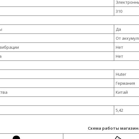
Электронн
310
ы
Да
От аккумул
 вибрации
Нет
а
Нет
Huter
Германия
ства
Китай
5,42
Схема работы магазин