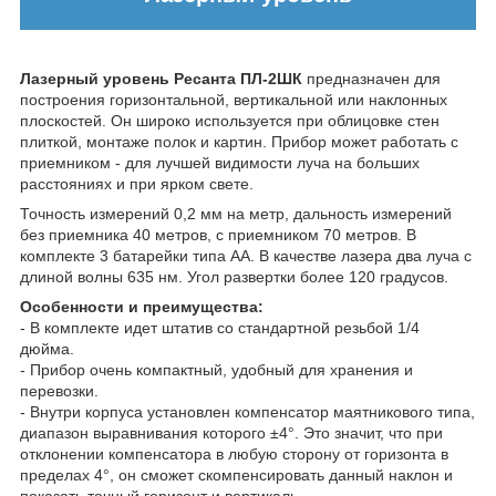
Лазерный уровень Ресанта ПЛ-2ШК
предназначен для
построения горизонтальной, вертикальной или наклонных
плоскостей. Он широко используется при облицовке стен
плиткой, монтаже полок и картин. Прибор может работать с
приемником - для лучшей видимости луча на больших
расстояниях и при ярком свете.
Точность измерений 0,2 мм на метр, дальность измерений
без приемника 40 метров, с приемником 70 метров. В
комплекте 3 батарейки типа АА. В качестве лазера два луча с
длиной волны 635 нм. Угол развертки более 120 градусов.
Особенности и преимущества:
- В комплекте идет штатив со стандартной резьбой 1/4
дюйма.
- Прибор очень компактный, удобный для хранения и
перевозки.
- Внутри корпуса установлен компенсатор маятникового типа,
диапазон выравнивания которого ±4°. Это значит, что при
отклонении компенсатора в любую сторону от горизонта в
пределах 4°, он сможет скомпенсировать данный наклон и
показать точный горизонт и вертикаль.