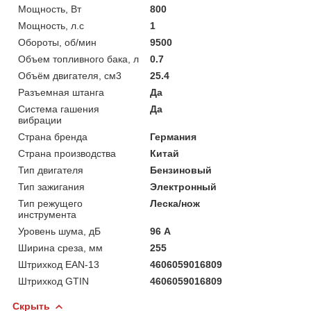
Мощность, Вт
800
Мощность, л.с
1
Обороты, об/мин
9500
Объем топливного бака, л
0.7
Объём двигателя, см3
25.4
Разъемная штанга
Да
Система гашения
Да
вибрации
Страна бренда
Германия
Страна производства
Китай
Тип двигателя
Бензиновый
Тип зажигания
Электронный
Тип режущего
Леска/нож
инструмента
Уровень шума, дБ
96 А
Ширина среза, мм
255
Штрихкод EAN-13
4606059016809
Штрихкод GTIN
4606059016809
Скрыть