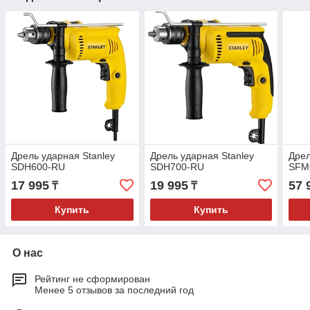
Дрель ударная Stanley
Дрель ударная Stanley
Дрел
SDH600-RU
SDH700-RU
SFM
17 995
19 995
57 
₸
₸
Купить
Купить
О нас
Рейтинг не сформирован
Менее 5 отзывов за последний год