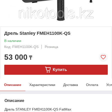
Дрель Stanley FMEH1100K-QS
В наличии
Код: FMEH1100K-QS
Розница
53 000
₸
Купить
Описание
Характеристики
Доставка
Оплата
Усл
Описание
Дрель STANLEY FMEH1100K-QS FatMax