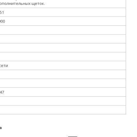
ополнительных щеток.
 51
000
сети
 47
а