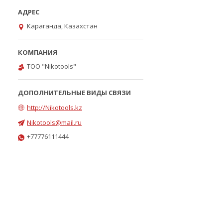
Караганда, Казахстан
ТОО "Nikotools"
http://Nikotools.kz
Nikotools@mail.ru
+77776111444