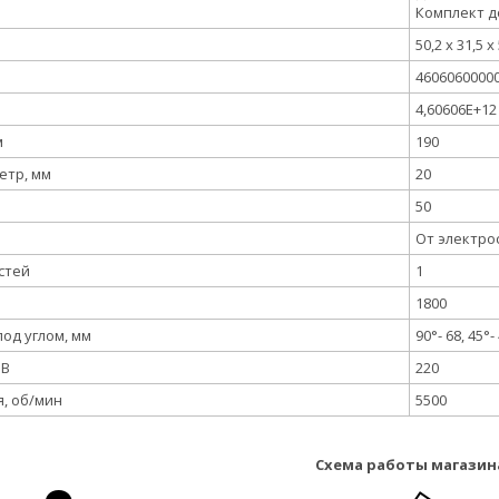
Комплект д
50,2 х 31,5 х
4606060000
4,60606E+12
м
190
етр, мм
20
50
От электро
стей
1
1800
од углом, мм
90°- 68, 45°-
 В
220
, об/мин
5500
Схема работы магазин