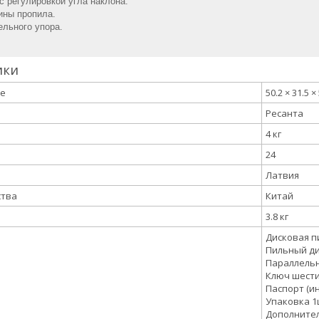
с регулировкой угла наклона.
ины пропила.
ельного упора.
ики
ке
50.2 × 31.5 ×
Ресанта
4 кг
24
Латвия
ства
Китай
3.8 кг
Дисковая п
Пильный ди
Параллельн
Ключ шест
Паспорт (ин
Упаковка 1
Дополнител