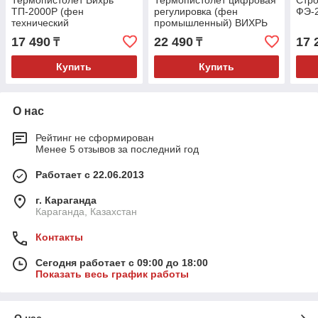
ТП-2000Р (фен
регулировка (фен
ФЭ-
технический
промышленный) ВИХРЬ
промышленный)
ТП-2000РД
17 490
22 490
17 
₸
₸
Купить
Купить
О нас
Рейтинг не сформирован
Менее 5 отзывов за последний год
Работает с 22.06.2013
г. Караганда
Караганда, Казахстан
Контакты
Сегодня работает с 09:00 до 18:00
Показать весь график работы
О нас