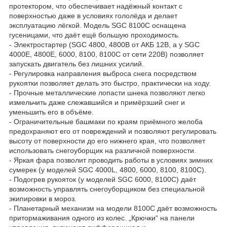
протектором, что обеспечивает надёжный контакт с
поверхностью даже в условиях гололёда и делает
эксплуатацию лёгкой. Модель SGC 8100C оснащена
гусеницами, что даёт ещё большую проходимость.
- Электростартер (SGC 4800, 4800В от АКБ 12В, а у SGC
4000E, 4800E, 6000, 8100, 8100C от сети 220В) позволяет
запускать двигатель без лишних усилий.
- Регулировка направления выброса снега посредством
рукоятки позволяет делать это быстро, практически на ходу.
- Прочные металлические лопасти шнека позволяют легко
измельчить даже слежавшийся и примёрзший снег и
уменьшить его в объёме.
- Ограничительные башмаки по краям приёмного желоба
предохраняют его от повреждений и позволяют регулировать
высоту от поверхности до его нижнего края, что позволяет
использовать снегоуборщик на различной поверхности.
- Яркая фара позволит проводить работы в условиях зимних
сумерек (у моделей SGC 4000L, 4800, 6000, 8100, 8100C).
- Подогрев рукояток (у моделей SGC 6000, 8100C) даёт
возможность управлять снегоуборщиком без специальной
экипировки в мороз.
- Планетарный механизм на модели 8100С даёт возможность
притормаживания одного из колес. „Крючки“ на панели