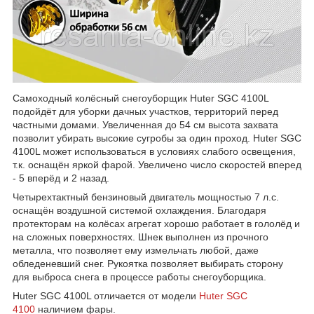
Самоходный колёсный снегоуборщик Huter SGC 4100L
подойдёт для уборки дачных участков, территорий перед
частными домами. Увеличенная до 54 см высота захвата
позволит убирать высокие сугробы за один проход. Huter SGC
4100L может использоваться в условиях слабого освещения,
т.к. оснащён яркой фарой. Увеличено число скоростей вперед
- 5 вперёд и 2 назад.
Четырехтактный бензиновый двигатель мощностью 7 л.с.
оснащён воздушной системой охлаждения. Благодаря
протекторам на колёсах агрегат хорошо работает в гололёд и
на сложных поверхностях. Шнек выполнен из прочного
металла, что позволяет ему измельчать любой, даже
обледеневший снег. Рукоятка позволяет выбирать сторону
для выброса снега в процессе работы снегоуборщика.
Huter SGC 4100L отличается от модели
Huter SGC
4100
наличием фары.