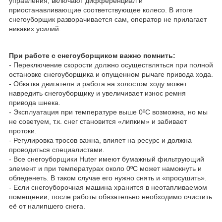
управления, включают дифференциал и
приостанавливающие соответствующее колесо. В итоге
снегоуборщик разворачивается сам, оператор не прилагает
никаких усилий.
При работе с снегоуборщиком важно помнить:
- Переключение скорости должно осуществляться при полной
остановке снегоуборщика и опущенном рычаге привода хода.
- Обкатка двигателя и работа на холостом ходу может
навредить снегоуборщику и увеличивает износ ремня
привода шнека.
- Эксплуатация при температуре выше 0ºС возможна, но мы
не советуем, т.к. снег становится «липким» и забивает
протоки.
- Регулировка тросов важна, влияет на ресурс и должна
проводиться специалистами.
- Все снегоуборщики Huter имеют бумажный фильтрующий
элемент и при температурах около 0ºС может намокнуть и
обледенеть. В таком случае его нужно снять и «просушить».
- Если снегоуборочная машина хранится в неотапливаемом
помещении, после работы обязательно необходимо очистить
её от налипшего снега.