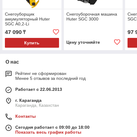
Снегоуборщик
Снегоуборочная машина
Сне
аккумуляторный Huter
Huter SGC 3000
SGC
SGC А0,2-Li
47 090
97 
₸
Цену уточняйте
Купить
О нас
Рейтинг не сформирован
Менее 5 отзывов за последний год
Работает с 22.06.2013
г. Караганда
Караганда, Казахстан
Контакты
Сегодня работает с 09:00 до 18:00
Показать весь график работы