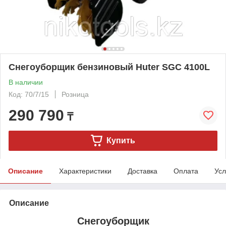
Снегоуборщик бензиновый Huter SGC 4100L
В наличии
Код: 70/7/15
Розница
290 790
₸
Купить
Описание
Характеристики
Доставка
Оплата
Усл
Описание
Снегоуборщик