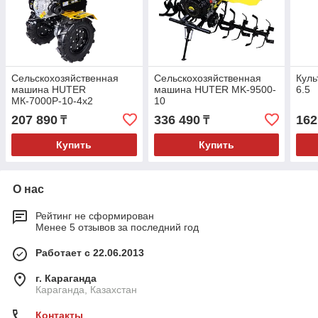
Сельскохозяйственная
Сельскохозяйственная
Кул
машина HUTER
машина HUTER MK-9500-
6.5
МК-7000P-10-4х2
10
207 890
336 490
162
₸
₸
Купить
Купить
О нас
Рейтинг не сформирован
Менее 5 отзывов за последний год
Работает с 22.06.2013
г. Караганда
Караганда, Казахстан
Контакты