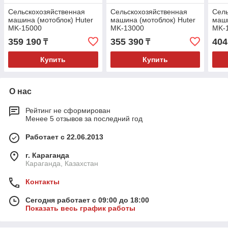
Сельскохозяйственная
Сельскохозяйственная
Сель
машина (мотоблок) Huter
машина (мотоблок) Huter
маши
MK-15000
MK-13000
MK-1
элек
359 190
355 390
404
₸
₸
Купить
Купить
О нас
Рейтинг не сформирован
Менее 5 отзывов за последний год
Работает с 22.06.2013
г. Караганда
Караганда, Казахстан
Контакты
Сегодня работает с 09:00 до 18:00
Показать весь график работы