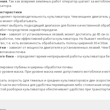
ения.
Так как вовремя земляных работ оператор шагает за мотобло
ратора.
актеристики
еделяет производительность культиватора. Чем мощнее двигатель у
он может обрабатывать.
оляют выбрать подходящий диапазон для более качественной обрабо
абот посредством задней передачи.
тки
– зависит от установленных лезвий, может достигать до 85 см с
аботки, тем эффективней работа культиватора. Но бывает необходи
тво, т.е. есть возможность обрабатывать полосы шириной 30 и 50см.
тки
– зависит от мощности двигателя и установленных лезвий. Чем 
вспахана почва.
го бака
– определяет время непрерывной работы культиватора бе
улировки глубины и ширины обработки почвы.
о уровня масла. При уровне масла ниже допустимого мотоблоки и мот
рать скорость (для тяжелых и средних культиваторов) и две скорост
ей части мотоблока для удобства перемещения либо стояночная опора
стой разборки культиватора обеспечивает удобство при транспорти
вки: