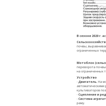
В сезоне 2020 г.
Сельскохозяйств
почвы, выравниван
ограниченных терр
Мотоблок (сельс
переворота почвы,
на ограниченных т
Устройство
-
Двигатель.
На м
автоматическими 
культиваторов поз
-
Сцепление и ре
-
Система агрега
раму.