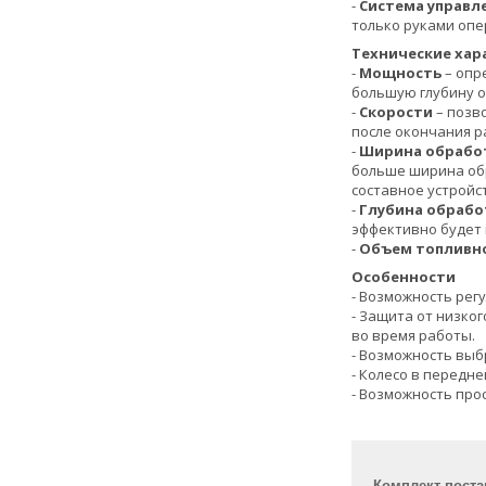
-
Система управл
только руками опе
Технические хар
-
Мощность
– опр
большую глубину 
-
Скорости
– позв
после окончания р
-
Ширина обрабо
больше ширина обр
составное устройс
-
Глубина обрабо
эффективно будет 
-
Объем топливно
Особенности
- Возможность рег
- Защита от низког
во время работы.
- Возможность выб
- Колесо в передн
- Возможность про
Комплект поста