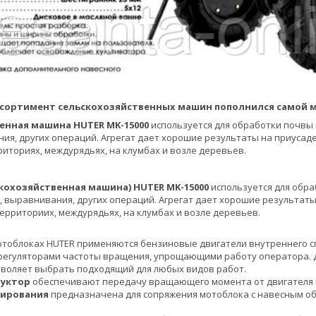
 ассортимент сельскохозяйственных машин пополнился самой 
енная машина HUTER MK-15000
используется для обработки почвы 
ия, других операций. Агрегат дает хорошие результаты на приусаде
иториях, междурядьях, на клумбах и возле деревьев.
кохозяйственная машина) HUTER MK-15000
используется для обра
 выравнивания, других операций. Агрегат дает хорошие результаты
ерриториих, междурядьях, на клумбах и возле деревьев.
отоблоках HUTER применяются бензиновые двигатели внутреннего с
регуляторами частоты вращения, упрощающими работу оператора.
воляет выбрать подходящий для любых видов работ.
дуктор
обеспечивают передачу вращающего момента от двигателя н
тирования
предназначена для сопряжения мотоблока с навесным об