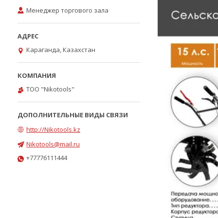
Менеджер торгового зала
Караганда, Казахстан
ТОО "Nikotools"
http://Nikotools.kz
Nikotools@mail.ru
+77776111444