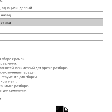
92
й, одноцилиндровый
1 назад
истики
 сборе с рамой.
правления.
ронштейнов и лезвий для фрез в разборе.
ереключения передач.
нструмента для сборки.
комплект.
рылья в разборе.
 для крепления.
а