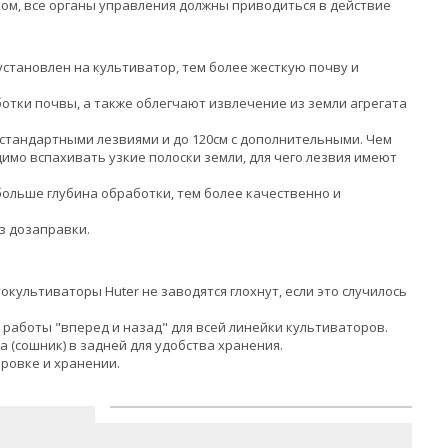
ком, все органы управления должны приводиться в действие
становлен на культиватор, тем более жесткую почву и
тки почвы, а также облегчают извлечение из земли агрегата
о стандартными лезвиями и до 120см с дополнительными. Чем
мо вспахивать узкие полоски земли, для чего лезвия имеют
больше глубина обработки, тем более качественно и
з дозаправки.
окультиваторы Huter не заводятся глохнут, если это случилось
и работы "вперед и назад" для всей линейки культиваторов.
 (сошник) в задней для удобства хранения.
ровке и хранении.