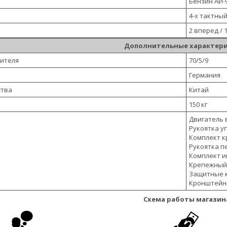
Бензин АИ-
4-х тактны
2 вперед / 
Дополнительные характер
дителя
70/5/9
Германия
ства
Китай
150 кг
Двигатель в
Рукоятка у
Комплект к
Рукоятка п
Комплект и
Крепежный 
Защитные к
Кронштейны
Схема работы магазин