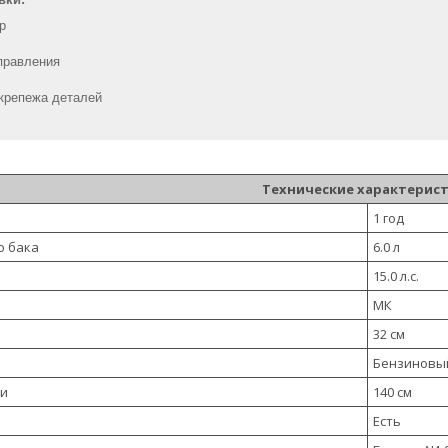
р
правления
крепежа деталей
Технические характерис
1 год
о бака
6.0 л
15.0 л.с.
МК
32 см
Бензиновы
ки
140 см
Есть