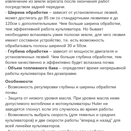
извлечение из земли агрегата после окончания работ
посредством задней передачи.
-
Ширина обработки
– зависит от установленных лезвий,
может достигать до 85 см со стандартными лезвиями и до
120см с дополнительными. Чем больше ширина обработки,
тем эффективней работа культиватора. Но бывает
необходимо вспахивать узкие полоски земли, для чего лезвия
имеют составное устройство, т.е. есть возможность
обрабатывать полосы шириной 30 и 50см.
-
Глубина обработки
– зависит от мощности двигателя и
установленных лезвий. Чем больше глубина обработки, тем
более качественно и эффективно будет вспахана почва.
-
Объем топливного бака
– определяет время непрерывной
работы культиватора без дозаправки.
Особенности
- Возможность регулировки глубины и ширины обработки
почвы.
- Защита от низкого уровня масла. При уровне масла ниже
допустимого мотоблоки и мотокультиваторы Huter не
заводятся глохнут, если это случилось во время работы.
- Возможность выбрать скорость (для тяжелых и средних
культиваторов) и две скорости работы "вперед и назад" для
всей линейки культиваторов.