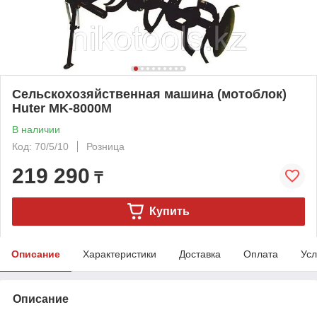
Сельскохозяйственная машина (мотоблок)
Huter MK-8000М
В наличии
Код: 70/5/10
Розница
219 290
₸
Купить
Описание
Характеристики
Доставка
Оплата
Усл
Описание