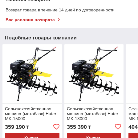
Возврат товара в течение 14 дней по договоренности
Все условия возврата
Подобные товары компании
Сельскохозяйственная
Сельскохозяйственная
Сель
машина (мотоблок) Huter
машина (мотоблок) Huter
маши
MK-15000
MK-13000
MK-1
элек
359 190
355 390
404
₸
₸
Купить
Купить