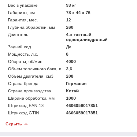
Вес в упаковке
93 кг
Габариты, см
78 х 44 х 76
Гарантия, мес.
12
Глубина обработки, мм
260
Двигатель
4-х тактный,
одноцилиндровый
Задний ход
Да
Мощность, л.с.
8
Обороты, об/мин
4000
Объем топливного бака, л
3,6
Объём двигателя, см3
208
Страна бренда
Германия
Страна производства
Китай
Ширина обработки, мм
1000
Штрихкод EAN-13
4606059017851
Штрихкод GTIN
4606059017851
Скрыть