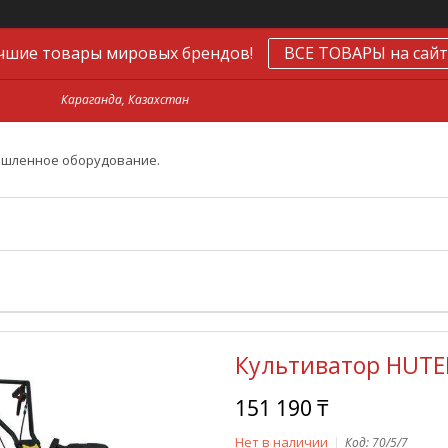
чшие товары мировых брендов!
ВСЕ ТОВАРЫ на сайт
Караганда, Казахстан
ышленное оборудование.
Культиватор HUTE
151 190 ₸
Нет в наличии
Код:
70/5/7