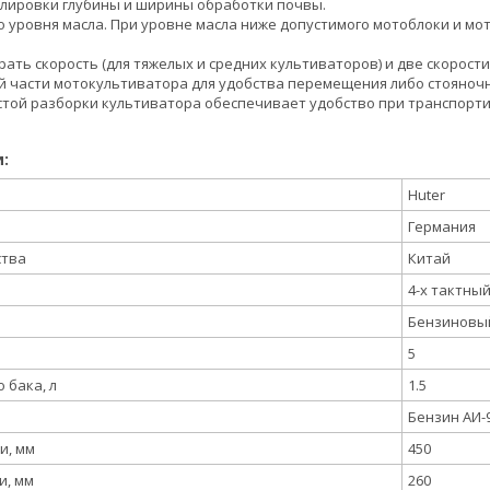
улировки глубины и ширины обработки почвы.
о уровня масла. При уровне масла ниже допустимого мотоблоки и мот
рать скорость (для тяжелых и средних культиваторов) и две скорост
ей части мотокультиватора для удобства перемещения либо стояночн
стой разборки культиватора обеспечивает удобство при транспорти
:
Huter
Германия
ства
Китай
4-х тактны
Бензиновы
5
 бака, л
1.5
Бензин АИ-
и, мм
450
и, мм
260