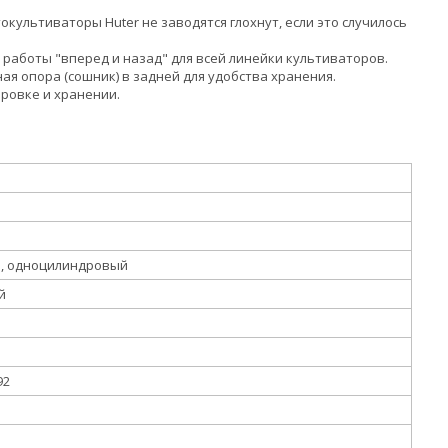
окультиваторы Huter не заводятся глохнут, если это случилось
и работы "вперед и назад" для всей линейки культиваторов.
ая опора (сошник) в задней для удобства хранения.
ровке и хранении.
й, одноцилиндровый
й
92