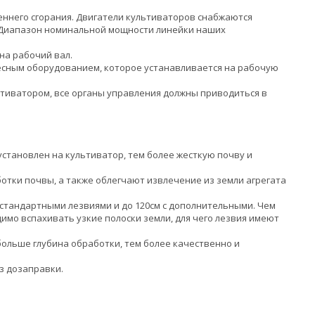
ннего сгорания. Двигатели культиваторов снабжаются
 Диапазон номинальной мощности линейки наших
а рабочий вал.
есным оборудованием, которое устанавливается на рабочую
ьтиватором, все органы управления должны приводиться в
становлен на культиватор, тем более жесткую почву и
тки почвы, а также облегчают извлечение из земли агрегата
о стандартными лезвиями и до 120см с дополнительными. Чем
мо вспахивать узкие полоски земли, для чего лезвия имеют
больше глубина обработки, тем более качественно и
з дозаправки.