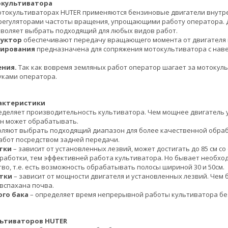
окультиватора
отокультиваторах HUTER применяются бензиновые двигатели внутре
регуляторами частоты вращения, упрощающими работу оператора.
воляет выбрать подходящий для любых видов работ.
дуктор
обеспечивают передачу вращающего момента от двигателя н
тирования
предназначена для сопряжения мотокультиватора с нав
ения.
Так как вовремя земляных работ оператор шагает за мотокул
уками оператора.
актеристики
еделяет производительность культиватора. Чем мощнее двигатель у
он может обрабатывать.
оляют выбрать подходящий диапазон для более качественной обрабо
абот посредством задней передачи.
тки
– зависит от установленных лезвий, может достигать до 85 см с
аботки, тем эффективней работа культиватора. Но бывает необходи
тво, т.е. есть возможность обрабатывать полосы шириной 30 и 50см.
тки
– зависит от мощности двигателя и установленных лезвий. Чем 
вспахана почва.
го бака
– определяет время непрерывной работы культиватора бе
ьтиваторов HUTER