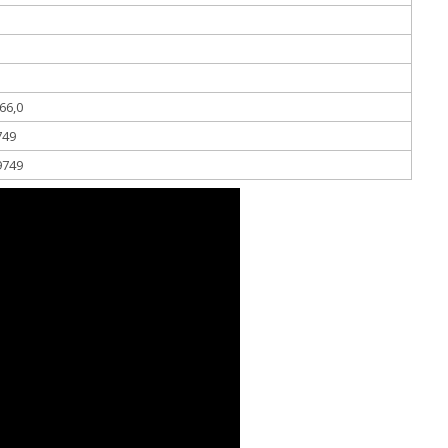
 66,0
749
9749