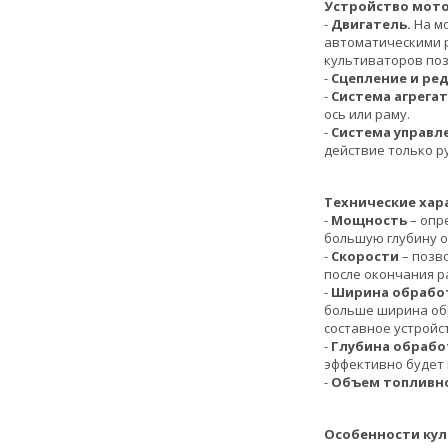
Устройство мот
-
Двигатель.
На м
автоматическими 
культиваторов поз
-
Сцепление и ре
-
Система агрега
ось или раму.
-
Система управл
действие только р
Технические хар
-
Мощность
– опр
большую глубину 
-
Скорости
– позв
после окончания р
-
Ширина обрабо
больше ширина обр
составное устройс
-
Глубина обрабо
эффективно будет 
-
Объем топливно
Особенности кул