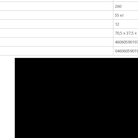
260
55 кг
12
70,5 x 37,5 x
4606059019
0460605901