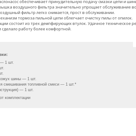
аслонасос обеспечивает принудительную подачу смазки цепи и шин
крышка воздушного фильтра значительно упрощает обслуживание в
оздушный фильтр легко снимается, прост в обслуживании.
еханизм тормоза пильной цепи облегчает очистку пилы от опилок.
ации состоит из трех демпфирующих втулок. Удачное техническое 
и сделало работу более комфортной.
вки:
— 1 шт.
т.
т.
кожух шины — 1 шт.
я смешивания топливной смеси — 1 шт.*
нструкция) — 1 шт.
 от комплектации