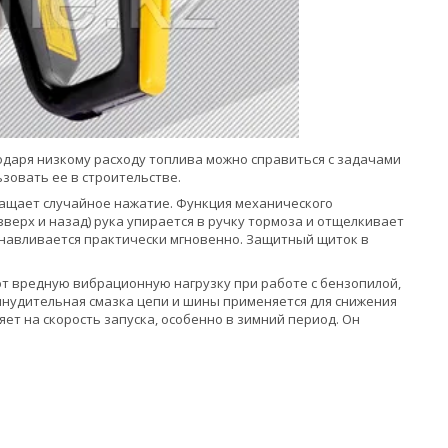
одаря низкому расходу топлива можно справиться с задачами
ьзовать ее в строительстве.
ращает случайное нажатие. Функция механического
верх и назад) рука упирается в ручку тормоза и отщелкивает
танавливается практически мгновенно. Защитный щиток в
т вредную вибрационную нагрузку при работе с бензопилой,
инудительная смазка цепи и шины применяется для снижения
яет на скорость запуска, особенно в зимний период. Он