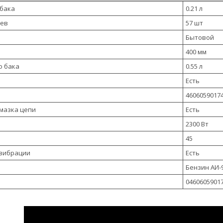
 бака
0.21 л
ьев
57 шт
Бытовой
400 мм
о бака
0.55 л
Есть
4606059017
мазка цепи
Есть
2300 Вт
45
 вибрации
Есть
Бензин АИ-
0460605901