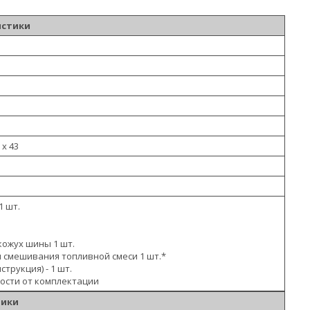
истики
6 х 43
1 шт.
ожух шины 1 шт.
я смешивания топливной смеси 1 шт.*
струкция) - 1 шт.
мости от комплектации
тики