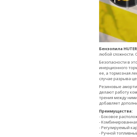
Бензопила HUTER 
любой сложности. 
Безопасности в эт
инерционного торм
ее, а тормозная л
случае разрыва це
Резиновые амортиз
делают работу ком
трения между ними
добавляет дополн
Преимущества:
- Боковое располо
- Комбинированная
- Регулируемый ка
- Ручной топливны