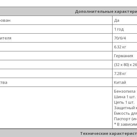
Дополнительные характер
рован
Да
1 год
дителя
70/6/4
6.32 кг
Германия
(32 х 80) х 2
7.28 кг
ства
Китай
Бензопила 
Шина 1 шт.
Цепь 1 шт.
Защитный к
Ёмкость дл
Паспорт (ин
* В зависи
Технические характерис