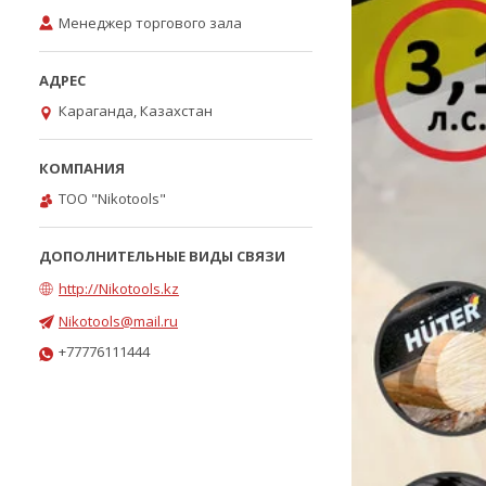
Менеджер торгового зала
Караганда, Казахстан
ТОО "Nikotools"
http://Nikotools.kz
Nikotools@mail.ru
+77776111444