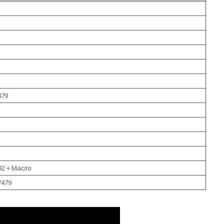
479
92 + Масло
7479