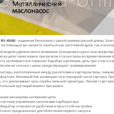
BS-45(М)
- надежная бензопила с шиной универсальной длины. Благ
С ее помощью вы сможете заняться как заготовкой дров, так и испол
ой модели уделено много внимания. Блокировки курка газа предотв
оза цепи также важна: при резком отскоке пилы во время пиления (в
ента затягивается и тормозит барабан сцепления, цепь при этом ос
пи или ее соскока с шины предотвращает травмирование.
аторы, расположенные между рукоятками и картером пилы, снижаю
фортнее. Масляный бак размещается в передней части картера. Пр
, что увеличивает срок службы пильной гарнитуры. Легкий старт вли
ительный крутящий момент при рывке.
жение механизма натяжения цепи.
 система управления заслонками карбюратора.
рбюратор отличается удобством и простотой настройки.
й насос предназначен для облегчения первого запуска.