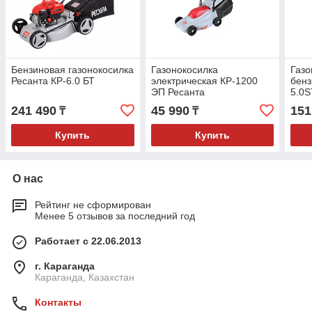
Бензиновая газонокосилка
Газонокосилка
Газо
Ресанта КР-6.0 БТ
электрическая КР-1200
бен
ЭП Ресанта
5.0S
241 490
45 990
151
₸
₸
Купить
Купить
О нас
Рейтинг не сформирован
Менее 5 отзывов за последний год
Работает с 22.06.2013
г. Караганда
Караганда, Казахстан
Контакты