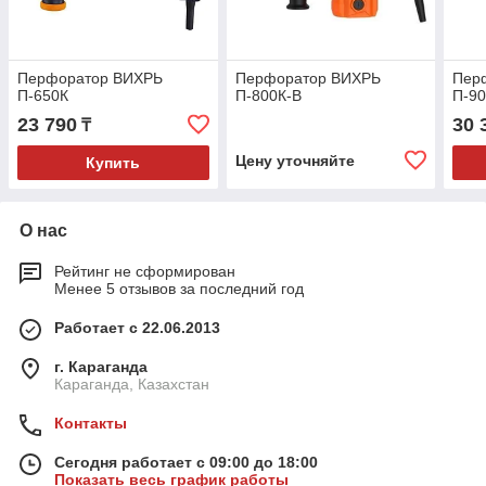
Перфоратор ВИХРЬ
Перфоратор ВИХРЬ
Пер
П-650К
П-800К-В
П-9
23 790
30 
₸
Цену уточняйте
Купить
О нас
Рейтинг не сформирован
Менее 5 отзывов за последний год
Работает с 22.06.2013
г. Караганда
Караганда, Казахстан
Контакты
Сегодня работает с 09:00 до 18:00
Показать весь график работы