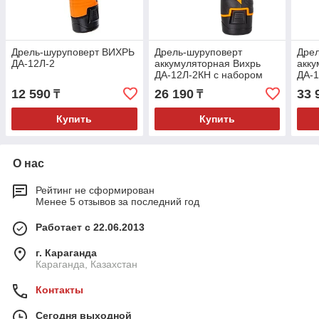
Дрель-шуруповерт ВИХРЬ
Дрель-шуруповерт
Дрел
ДА-12Л-2
аккумуляторная Вихрь
акку
ДА-12Л-2КН с набором
ДА-1
инструментов
(бес
12 590
26 190
33 
₸
₸
Вих
Купить
Купить
О нас
Рейтинг не сформирован
Менее 5 отзывов за последний год
Работает с 22.06.2013
г. Караганда
Караганда, Казахстан
Контакты
Сегодня выходной