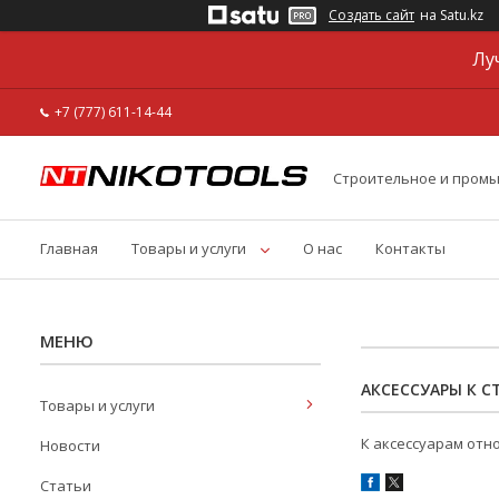
Создать сайт
на Satu.kz
Лу
+7 (777) 611-14-44
Строительное и пром
Главная
Товары и услуги
О нас
Контакты
АКСЕССУАРЫ К С
Товары и услуги
К аксессуарам отно
Новости
Статьи