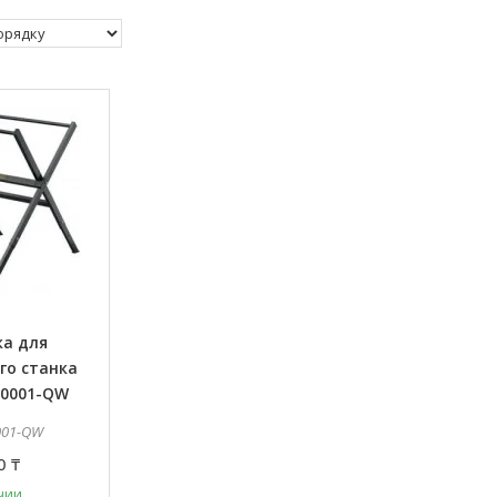
ка для
го станка
40001-QW
001-QW
0 ₸
чии