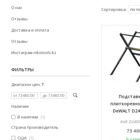
О нас
Отзывы
Доставка и оплата
Отзывы
Инстаграм nikotools.kz
ФИЛЬТРЫ
Диапазон цен, ₸
Подстав
плиткорезно
Наличие
DeWALT D2
В наличии
1
D240
Страна производитель
73 48
США
1
В нали