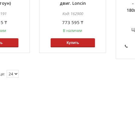
тоун)
двиг. Loncin
-
180
3191
162900
5 ₸
773 595 ₸
Ц
чии
В наличии
ть
Купить