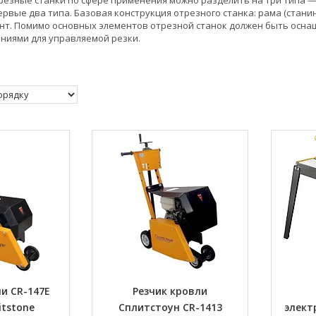
зные станки по сфере применения можно разделить на три типа 
вые два типа. Базовая конструкция отрезного станка: рама (станина
т. Помимо основных элементов отрезной станок должен быть оснащ
ниями для управляемой резки.
и CR-147E
Резчик кровли
itstone
Сплитстоун CR-1413
элект