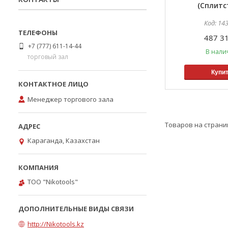
(Сплитс
14
487 31
+7 (777) 611-14-44
В нали
торговый зал
Купи
Менеджер торгового зала
Караганда, Казахстан
ТОО "Nikotools"
http://Nikotools.kz